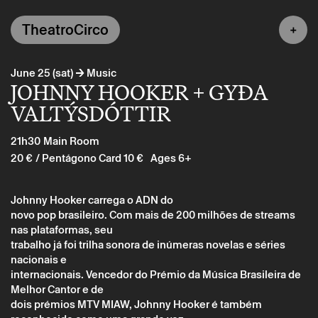
TheatroCirco
→
June 25 (sat)
Music
JOHNNY HOOKER + GYÐA
VALTÝSDÓTTIR
21h30
Main Room
20 €
/ Pentágono Card 10 €
Ages 6+
Johnny Hooker carrega o ADN do
novo pop brasileiro. Com mais de 200 milhões de streams
nas plataformas, seu
trabalho já foi trilha sonora de inúmeras novelas e séries
nacionais e
internacionais. Vencedor do Prémio da Música Brasileira de
Melhor Cantor e de
dois prémios MTV MIAW, Johnny Hooker é também