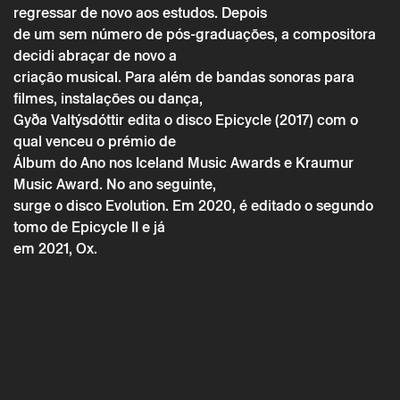
regressar de novo aos estudos. Depois
de um sem número de pós-graduações, a compositora
decidi abraçar de novo a
criação musical. Para além de bandas sonoras para
filmes, instalações ou dança,
Gyða Valtýsdóttir edita o disco Epicycle (2017) com o
* required fields.
* required fields.
qual venceu o prémio de
Álbum do Ano nos Iceland Music Awards e Kraumur
Music Award. No ano seguinte,
surge o disco Evolution. Em 2020, é editado o segundo
The reservation is only valid after confirmation from Theatro
tomo de Epicycle II e já
Circo sent by email.
Your personal data will be processed by Theatro Circo based
em 2021, Ox.
on your consent.
By submitting your details, you agree to the terms set out in
the Privacy Policy.