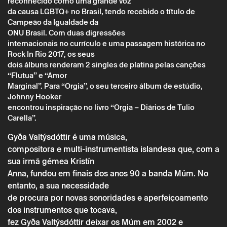
reconhecido como uma grande voz
da causa LGBTQ+ no Brasil, tendo recebido o título de
Campeão da Igualdade da
ONU Brasil. Com duas digressões
internacionais no currículo e uma passagem histórica no
Rock In Rio 2017, os seus
dois álbuns renderam 2 singles de platina pelas canções
“Flutua” e “Amor
Marginal”. Para “Orgia”, o seu terceiro álbum de estúdio,
Johnny Hooker
encontrou inspiração no livro “Orgia – Diários de Tulio
Carella”.
Saturday 25 june
→
Music
Gyða Valtýsdóttir é uma música,
compositora e multi-instrumentista islandesa que, com a
JOHNNY HOOKER + GYÐA
sua irmã gémea Kristín
VALTÝSDÓTTIR
Anna, fundou em finais dos anos 90 a banda Múm. No
entanto, a sua necessidade
de procura por novas sonoridades e aperfeiçoamento
dos instrumentos que tocava,
fez Gyða Valtýsdóttir deixar os Múm em 2002 e