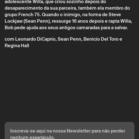
adolescente Willa, que criou sozinho depois do
desaparecimento da sua parceira, também ela membro do
* campos de preenchimento obrigatório.
* campos de preenchimento obrigatório.
grupo French 75. Quando o inimigo, na forma de Steve
Lockjaw (Sean Penn), ressurge 16 anos depois e rapta Willa,
Bob pede ajuda aos seus antigos camaradas para a salvar.
A reserva só é válida após confirmação da parte do Theatro
com Leonardo DiCaprio, Sean Penn, Benicio Del Toro e
Circo enviada por correio eletrónico.
Regina Hall
Os seus dados pessoais serão tratados pelo Theatro Circo
com base no seu consentimento.
Ao submeter os seus dados, concorda com os termos
definidos na Política de Privacidade.
Inscreva-se aqui na nossa Newsletter para não perder
nenhum espetáculo.