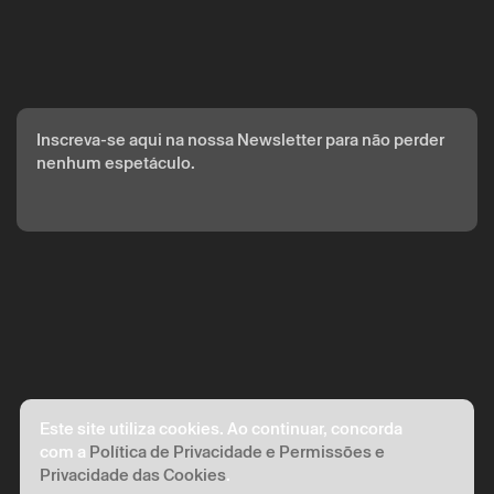
Os seus dados pessoais serão tratados pelo Theatro Circo
com base no seu consentimento.
Ao submeter os seus dados, concorda com os termos
definidos na Política de Privacidade.
Inscreva-se aqui na nossa Newsletter para não perder
nenhum espetáculo.
Este site utiliza cookies. Ao continuar, concorda
com a
Política de Privacidade e Permissões e
Privacidade das Cookies
.