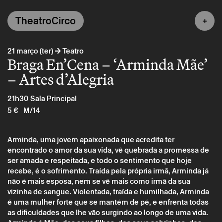
TheatroCirco
→
21 março (ter)
Teatro
Braga En’Cena – ‘Arminda Mãe’
– Artes d’Alegria
21h30
Sala Principal
5 €
M/14
Arminda, uma jovem apaixonada que acredita ter
encontrado o amor da sua vida, vê quebrada a promessa de
ser amada e respeitada, e todo o sentimento que hoje
recebe, é o sofrimento. Traída pela própria irmã, Arminda já
não é mais esposa, nem se vê mais como irmã da sua
vizinha de sangue. Violentada, traída e humilhada, Arminda
é uma mulher forte que se mantém de pé, e enfrenta todas
as dificuldades que lhe vão surgindo ao longo de uma vida.
Terça 21 março
→
Teatro