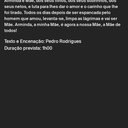
Arminda é Mãe, dos seus filhos, dos seus sobrinhos, dos
seus netos, e luta para lhes dar o amor e o carinho que lhe
Braga En’Cena – ‘Arminda Mãe’ – Artes
foi tirado. Todos os dias depois de ser espancada pelo
d’Alegria
homem que amou, levanta-se, limpa as lágrimas e vai ser
Mãe. Arminda, a minha Mãe, é agora a nossa Mãe, a Mãe de
todos!
Texto e Encenação: Pedro Rodrigues
Duração prevista: 1h00
* campos de preenchimento obrigatório.
* campos de preenchimento obrigatório.
A reserva só é válida após confirmação da parte do Theatro
Circo enviada por correio eletrónico.