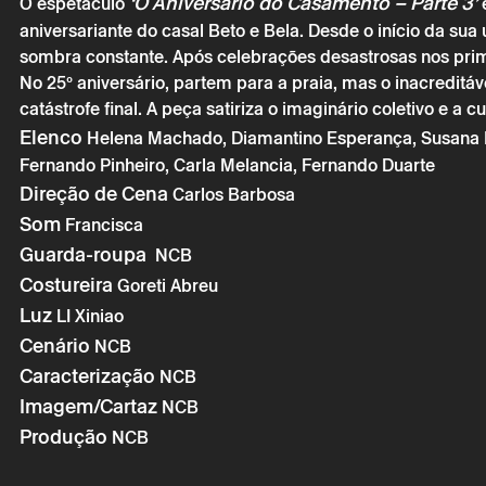
‘O Aniversário do Casamento – Parte 3’
O espetáculo
é
aniversariante do casal Beto e Bela. Desde o início da sua 
sombra constante. Após celebrações desastrosas nos prim
No 25º aniversário, partem para a praia, mas o inacreditá
catástrofe final. A peça satiriza o imaginário coletivo e a c
Elenco
Helena Machado, Diamantino Esperança, Susana Ro
Fernando Pinheiro, Carla Melancia, Fernando Duarte
Direção de Cena
Carlos Barbosa
Som
Francisca
Guarda-roupa
NCB
Costureira
Goreti Abreu
Luz
LI Xiniao
Cenário
NCB
Domingo 5 
Caracterização
NCB
Imagem/Cartaz
NCB
Braga En’Ce
Produção
NCB