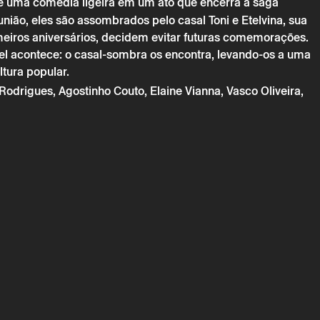
 uma comédia ligeira em um ato que encerra a saga
união, eles são assombrados pelo casal Toni e Etelvina, sua
eiros aniversários, decidem evitar futuras comemorações.
vel acontece: o casal-sombra os encontra, levando-os a uma
ultura popular.
drigues, Agostinho Couto, Elaine Vianna, Vasco Oliveira,
→
maio
Teatro
na: O Aniversário do Casamento III – Nova Comédia B