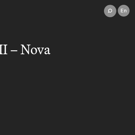
En
II – Nova