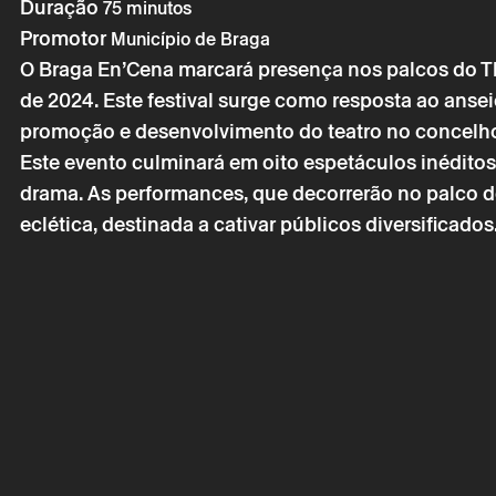
Duração
75 minutos
Promotor
Município de Braga
O Braga En’Cena marcará presença nos palcos do The
de 2024. Este festival surge como resposta ao ansei
promoção e desenvolvimento do teatro no concelho
* campos de preen
Este evento culminará em oito espetáculos inédit
* campos de preen
drama. As performances, que decorrerão no palco 
eclética, destinada a cativar públicos diversificados
A reserva só é v
por correio eletr
Os seus dados p
seu consentime
Ao submeter os 
de Privacidade.