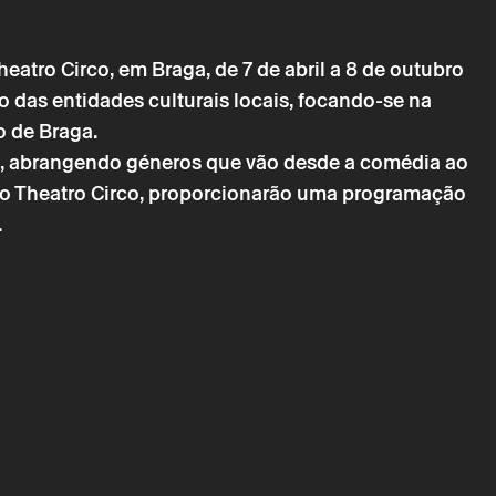
atro Circo, em Braga, de 7 de abril a 8 de outubro
o das entidades culturais locais, focando-se na
 de Braga.
chimento obrigatório.
os, abrangendo géneros que vão desde a comédia ao
chimento obrigatório.
do Theatro Circo, proporcionarão uma programação
.
álida após confirmação da parte do Theatro Circo enviada
ónico.
essoais serão tratados pelo Theatro Circo com base no
nto.
seus dados, concorda com os termos definidos na Política