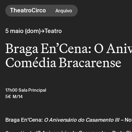
TheatroCirco
TheatroCirco
Arquivo
Outros
→
5 maio (dom)
Teatro
→ Programação
Braga En’Cena: O Aniv
→ Bilheteira
→ O Theatro
Comédia Bracarense
→ Acessibilidade
17h00
Sala Principal
5€
M/14
Braga En’Cena:
O Aniversário do Casamento III
–
No