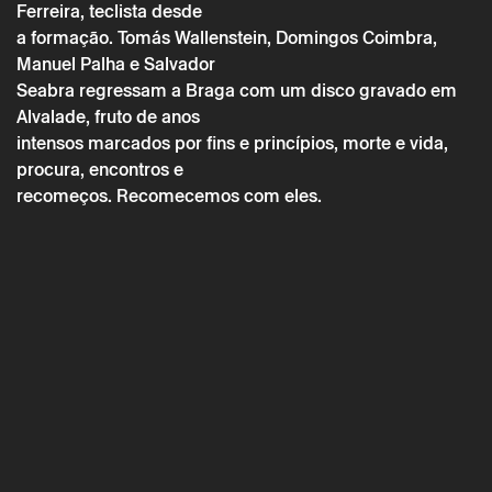
Ferreira, teclista desde
Capitão Fausto – Subida Infinita
a formação. Tomás Wallenstein, Domingos Coimbra,
Manuel Palha e Salvador
Seabra regressam a Braga com um disco gravado em
Alvalade, fruto de anos
intensos marcados por fins e princípios, morte e vida,
procura, encontros e
recomeços. Recomecemos com eles.
* campos de preenchimento obrigatório.
* campos de preenchimento obrigatório.
A reserva só é válida após confirmação da parte do Theatro
Circo enviada por correio eletrónico.
Os seus dados pessoais serão tratados pelo Theatro Circo