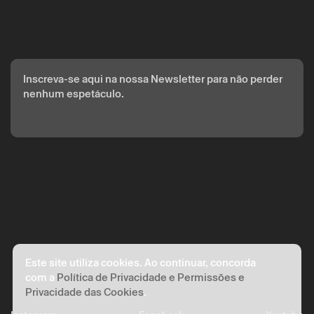
com base no seu consentimento.
Ao submeter os seus dados, concorda com os termos
definidos na Política de Privacidade.
Inscreva-se aqui na nossa Newsletter para não perder
nenhum espetáculo.
Este site utiliza cookies. Ao continuar, concorda
com a
Política de Privacidade e Permissões e
Privacidade das Cookies
.