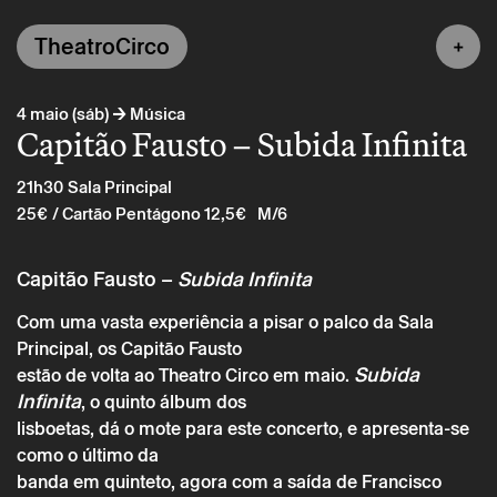
TheatroCirco
→
4 maio (sáb)
Música
Capitão Fausto – Subida Infinita
21h30
Sala Principal
25€
/ Cartão Pentágono 12,5€
M/6
Capitão Fausto –
Subida Infinita
Com uma vasta experiência a pisar o palco da Sala
Principal, os Capitão Fausto
Subida
estão de volta ao Theatro Circo em maio.
Infinita
, o quinto álbum dos
lisboetas, dá o mote para este concerto, e apresenta-se
como o último da
banda em quinteto, agora com a saída de Francisco
Sábado 4 maio
→
Música