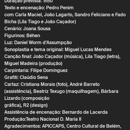
Duração prevista: 1h50
Texto e encenação: Pedro Penim
* campos de preenchimento obrigatório.
com Carla Maciel, João Lagarto, Sandro Feliciano e Fado
* campos de preenchimento obrigatório.
Bicha (Lila Tiago e João Caçador)
Cenário: Joana Sousa
Figurinos: Béhen
A reserva só é válida após confirmação da parte do Theatro
Circo enviada por correio eletrónico.
Luz: Daniel Worm d’Assumpção
Os seus dados pessoais serão tratados pelo Theatro Circo
Sonoplastia e tema original: Miguel Lucas Mendes
com base no seu consentimento.
Canção final: João Caçador (música), Lila Tiago (letra),
Ao submeter os seus dados, concorda com os termos
definidos na Política de Privacidade.
Miguel Madeira (produção)
Carpintaria: Filipe Dominguez
Grafiti: Claúdio Sena
Cartaz: Cristiana Morais (foto), André Barreto
(assistência), Beatriz Texugo (maquilhagem), Bárbara
Lizardo (composição
gráfica), R2 (design)
Assistência de encenação: Bernardo de Lacerda
Produção:Teatro Nacional D. Maria II
Agradecimentos: APICCAPS, Centro Cultural de Belém,