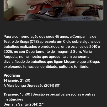
Para a comemoração dos seus 45 anos, a Companhia de
Teatro de Braga (CTB) apresenta um Ciclo sobre alguns dos
trabalhos realizados e produzidos, entre os anos de 2010 e
2025, no seu Departamento de Imagem & Som, Maria
Quarta 14 janeiro
→
Cinema
Augusta, numa mostra que apresenta um panorama
diversificado de trabalhos que ligam Moçambique a Braga,
Ciclo de Cinema & Documentários Maria
explorando temas de identidade, cultura e território.
Augusta
Maria Augusta
Programa
14 janeiro 21h30
A Mais Longa Digressão (2014) 80′
15 janeiro 15h00 | Sessão especial para escolas e outras
Instituições
Semana Santa (2014) 27´