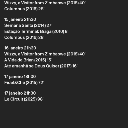
Wizzy, a Visitor from Zimbabwe (2018) 40´
Columbus (2016) 28´
15 janeiro 21h30
Semana Santa (2014) 27´
Estação Terminal: Braga (2010) 8´
Columbus (2016) 28´
* campos de preenchimento obrigatório.
* campos de preenchimento obrigatório.
16 janeiro 21h30
Wizzy, a Visitor from Zimbabwe (2018) 40´
A Vida de Brian (2015) 15´
Até amanhã se Deus Quiser (2017) 16´
A reserva só é válida após confirmação da parte do Theatro
Circo enviada por correio eletrónico.
17 janeiro 18h00
Os seus dados pessoais serão tratados pelo Theatro Circo
com base no seu consentimento.
Fidel&Ché (2015) 72´
Ao submeter os seus dados, concorda com os termos
definidos na Política de Privacidade.
17 janeiro 21h30
Le Circuit (2025) 98´