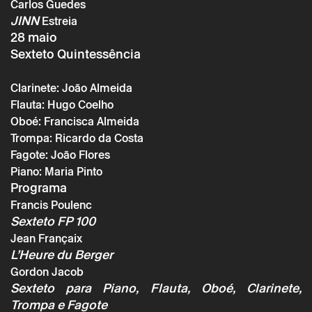
Minho
Carlos Guedes
JINN
Estreia
28 maio
Sexteto Quintessência
Clarinete: João Almeida
Flauta: Hugo Coelho
Oboé: Francisca Almeida
Trompa: Ricardo da Costa
Fagote: João Flores
Piano: Maria Pinto
Programa
* campos de preenchimento obrigatório.
* campos de preenchimento obrigatório.
Francis Poulenc
Sexteto FP 100
Jean Françaix
L’Heure du Berger
A reserva só é válida após confirmação da parte do Theatro
Circo enviada por correio eletrónico.
Gordon Jacob
Os seus dados pessoais serão tratados pelo Theatro Circo
Sexteto para Piano, Flauta, Oboé, Clarinete,
com base no seu consentimento.
Trompa e Fagote
Ao submeter os seus dados, concorda com os termos