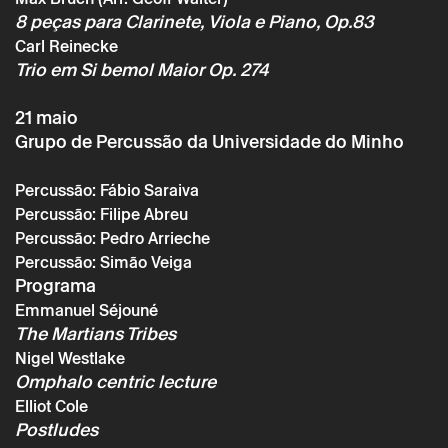
8 peças para Clarinete,
Viola e Piano, Op.83
Carl Reinecke
Trio em Si bemol Maior Op. 274
21 maio
Grupo de Percussão da Universidade do Minho
Percussão: Fábio Saraiva
Percussão: Filipe Abreu
Percussão: Pedro Arrieche
Percussão: Simão Veiga
Programa
Emmanuel Séjouné
The Martians Tribes
Nigel Westlake
Omphalo centric lecture
Quarta 14 maio
→
Música
Elliot Cole
Ciclo Música de Câmara – Universidade do
Postludes