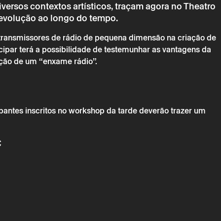
versos contextos artísticos, traçam agora no Theatro
a evolução ao longo do tempo.
 transmissores de rádio de pequena dimensão na criação de
ipar terá a possibilidade de testemunhar as vantagens da
iação de um “enxame rádio”.
→
gosto
Outros
antes inscritos no workshop da tarde deverão trazer um
BMA lab: Radio Art com Mobile Radio
€
chimento obrigatório.
chimento obrigatório.