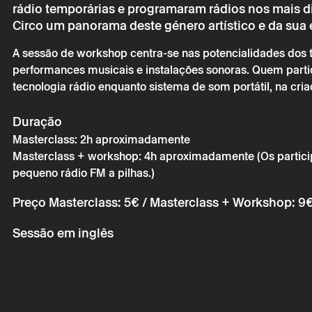
rádio temporárias e programaram rádios nos mais di
Circo um panorama deste género artístico e da su
A sessão de workshop centra-se nas potencialidades dos
performances musicais e instalações sonoras. Quem partic
tecnologia rádio enquanto sistema de som portátil, na cr
Duração
Sábado 8 a
Masterclass: 2h aproximadamente
Masterclass + workshop: 4h aproximadamente (Os particip
CIRCUITO | 
pequeno rádio FM a pilhas.)
Preço
Masterclass: 5€ / Masterclass + Workshop: 9
Sessão em inglês
* campos de preen
* campos de preen