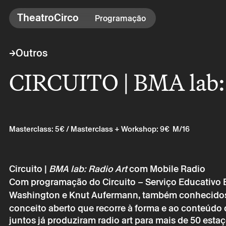
TheatroCirco
TheatroCirco
Programação
Outros
→
Outros
→ Programação
CIRCUITO | BMA lab: 
→ Bilheteira
→ O Theatro
→ Acessibilidade
Masterclass: 5€ / Masterclass + Workshop: 9€
M/16
Circuito |
BMA lab: Radio Art
com Mobile Radio
Com programação do Circuito – Serviço Educativo B
Washington e Knut Aufermann, também conhecidos
conceito aberto que recorre à forma e ao conteúdo do
juntos já produziram radio art para mais de 50 esta