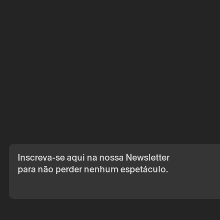
A reserva só é v
por correio eletr
Os seus dados p
seu consentime
Ao submeter os 
de Privacidade.
Inscreva-se aqui na nossa Newsletter
para não perder nenhum espetáculo.