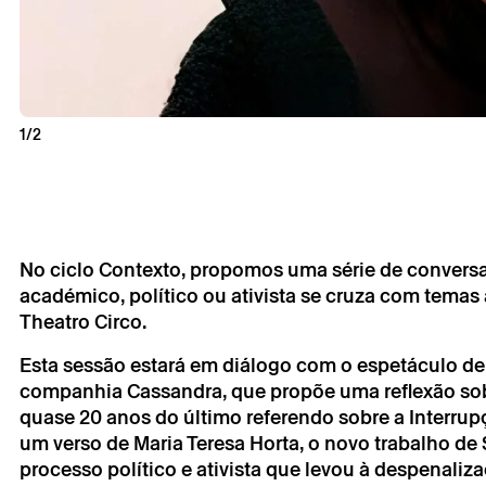
Sábado 26 
Contexto: A
1/2
Ana Campos 
No ciclo Contexto, propomos uma série de convers
académico, político ou ativista se cruza com tem
Theatro Circo.
* campos de preen
Esta sessão estará em diálogo com o espetáculo de 
* campos de preen
companhia Cassandra, que propõe uma reflexão sobr
quase 20 anos do último referendo sobre a Interrup
um verso de Maria Teresa Horta, o novo trabalho de
processo político e ativista que levou à despenal