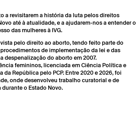
álida após confirmação da parte do Theatro Circo enviada
ónico.
essoais serão tratados pelo Theatro Circo com base no
 revisitarem a história da luta pelos direitos
nto.
ovo até à atualidade, e a ajudarem-nos a entender o
seus dados, concorda com os termos definidos na Política
esso das mulheres à IVG.
ista pelo direito ao aborto, tendo feito parte do
 procedimentos de implementação da lei e das
 a despenalização do aborto em 2007.
ncia femininos, licenciada em Ciência Política e
a da República pelo PCP. Entre 2020 e 2026, foi
ade, onde desenvolveu trabalho curatorial e de
 durante o Estado Novo.