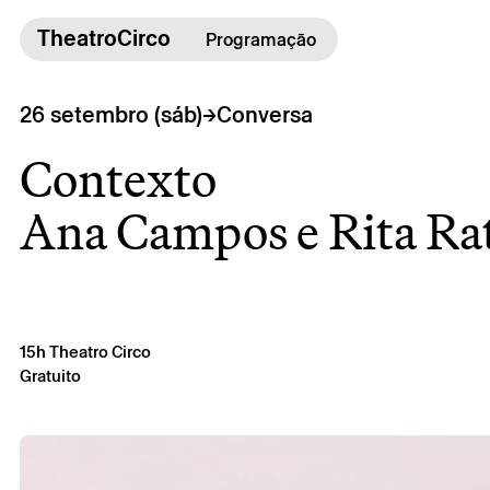
TheatroCirco
TheatroCirco
Programação
Outros
→
26 setembro (sáb)
Conversa
→ Programação
Contexto
→ Bilheteira
→ O Theatro
Ana Campos e Rita Ra
→ Acessibilidade
15h
Theatro Circo
Gratuito