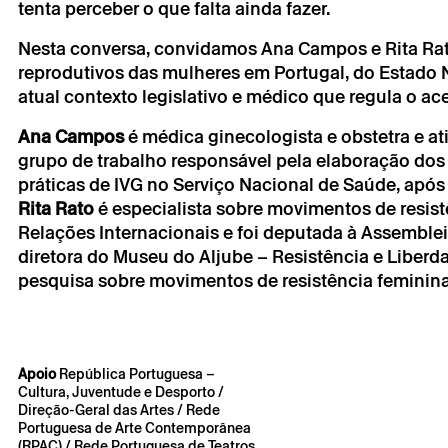
tenta perceber o que falta ainda fazer.
A reserva só é v
por correio eletr
Os seus dados p
Nesta conversa, convidamos Ana Campos e Rita Rato a
seu consentime
reprodutivos das mulheres em Portugal, do Estado N
Ao submeter os 
atual contexto legislativo e médico que regula o ac
de Privacidade.
Ana Campos
é médica ginecologista e obstetra e ativ
grupo de trabalho responsável pela elaboração dos
práticas de IVG no Serviço Nacional de Saúde, após
Rita Rato
é especialista sobre movimentos de resistê
Relações Internacionais e foi deputada à Assemblei
diretora do Museu do Aljube – Resistência e Liberd
pesquisa sobre movimentos de resistência feminina
Apoio
República Portuguesa –
Cultura, Juventude e Desporto /
Direção-Geral das Artes / Rede
Portuguesa de Arte Contemporânea
(RPAC) / Rede Portuguesa de Teatros