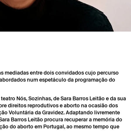
→
setembro
Conversa
na Campos e Rita Rato
e Rita Rato
as mediadas entre dois convidados cujo percurso
as abordados num espetáculo da programação do
chimento obrigatório.
teatro Nós, Sozinhas, de Sara Barros Leitão e da sua
chimento obrigatório.
e direitos reprodutivos e aborto na ocasião dos
ção Voluntária da Gravidez. Adaptando livremente
 Sara Barros Leitão procura recuperar a memória do
ização do aborto em Portugal, ao mesmo tempo que