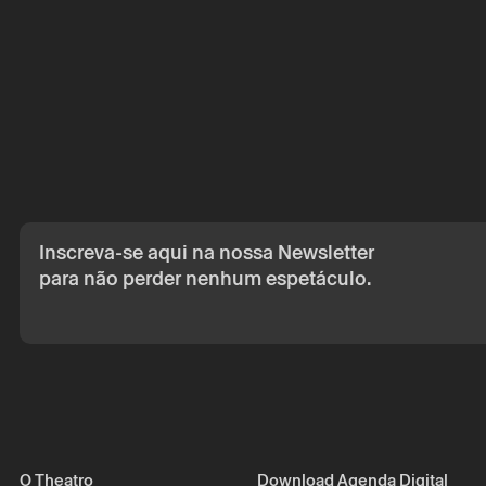
A reserva só é v
por correio eletr
Os seus dados p
seu consentime
Ao submeter os 
de Privacidade.
Inscreva-se aqui na nossa Newsletter
para não perder nenhum espetáculo.
O Theatro
Download Agenda Digital