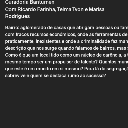
Curadoria Bantumen
Com Ricardo Farinha, Telma Tvon e Marisa
Rodrigues
Bairro: aglomerado de casas que abrigam pessoas ou famí
Sábado 22 a
com fracos recursos económicos, onde as ferramentas de 
praticamente, inexistentes e onde a criminalidade faz man
CONVERSA
descrição que nos surge quando falamos de bairros, mas 
ULTRAPAS
Como é que um local tido como um núcleo de carência, a t
DIREÇÃO 
mesmo tempo ser um propulsor de talento? Quantos mun
que este é um mundo em si mesmo? Para lá da segregaç
sobrevive e quem se destaca rumo ao sucesso?
* campos de preen
* campos de preen