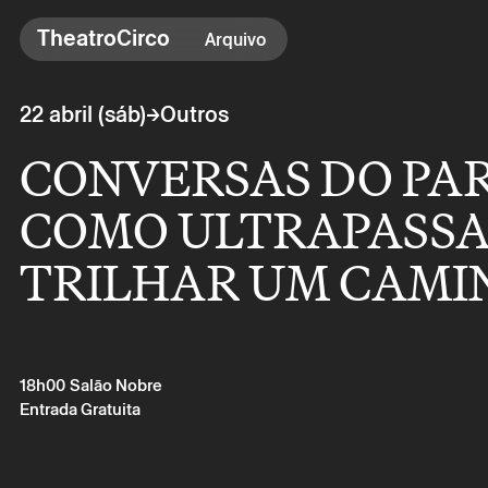
TheatroCirco
TheatroCirco
Arquivo
Outros
→
22 abril (sáb)
Outros
→ Programação
CONVERSAS DO PAR
→ Bilheteira
→ O Theatro
COMO ULTRAPASSAR
→ Acessibilidade
TRILHAR UM CAMI
18h00
Salão Nobre
Entrada Gratuita