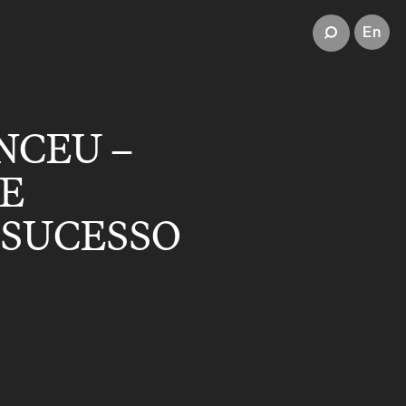
En
NCEU –
 E
 SUCESSO