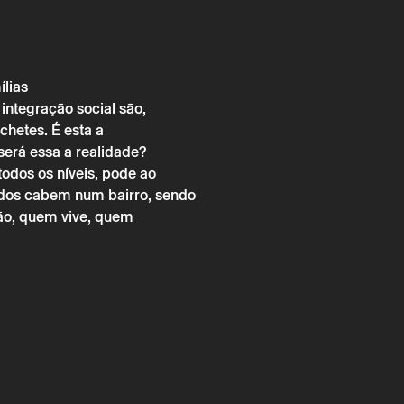
lias
→
bril
Outros
integração social são,
chetes. É esta a
S DO PARAÍSO – O BAIRRO VENCEU – COMO
será essa a realidade?
SAR OS ESTEREÓTIPOS E TRILHAR UM CAMIN
odos os níveis, pode ao
AO SUCESSO
dos cabem num bairro, sendo
ão, quem vive, quem
chimento obrigatório.
chimento obrigatório.