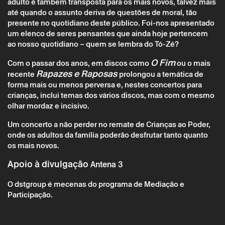
adulto é também transposta para os mais novos, talvez mais
até quando o assunto deriva de questões de moral, tão
presente no quotidiano deste público. Foi-nos apresentado
um elenco de seres pensantes que ainda hoje pertencem
ao nosso quotidiano – quem se lembra do Tó-Zé?
Sábado 31 maio
→
Infantojuvenil
O Fim
Com o passar dos anos, em discos como
ou o mais
Rapazes e Raposas
recente
prolongou a temática de
Crianças ao Poder: B Fachada
forma mais ou menos perversa e, nestes concertos para
crianças, inclui temas dos vários discos, mas com o mesmo
olhar mordaz e incisivo.
Um concerto a não perder no remate de Crianças ao Poder,
onde os adultos da família poderão desfrutar tanto quanto
os mais novos.
Apoio à divulgação
Antena 3
O dstgroup é mecenas do programa de Mediação e
Participação.
* campos de preenchimento obrigatório.