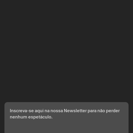
* campos de preenchimento obrigatório.
A reserva só é válida após confirmação da parte do Theatro
Circo enviada por correio eletrónico.
Os seus dados pessoais serão tratados pelo Theatro Circo
com base no seu consentimento.
Ao submeter os seus dados, concorda com os termos
definidos na Política de Privacidade.
Inscreva-se aqui na nossa Newsletter para não perder
nenhum espetáculo.