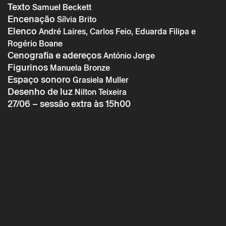
Texto
Samuel Beckett
Encenação
Sílvia Brito
Elenco
André Laires, Carlos Feio, Eduarda Filipa e
Rogério Boane
* campos de preenchimento obrigatório.
Cenografia e adereços
António Jorge
* campos de preenchimento obrigatório.
Figurinos
Manuela Bronze
Espaço sonoro
Grasiela Muller
Desenho de luz
Nilton Teixeira
A reserva só é válida após confirmação da parte do Theatro
27/06 – sessão extra às 15h00
Circo enviada por correio eletrónico.
Os seus dados pessoais serão tratados pelo Theatro Circo
com base no seu consentimento.
Ao submeter os seus dados, concorda com os termos
definidos na Política de Privacidade.