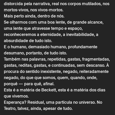
distorcida pela narrativa, real nos corpos mutilados, nos
mortos-vivos, nos vivos-mortos.
Mais perto ainda, dentro de nós.
Se olharmos com uma boa lente, de grande alcance,
uma lente que atravesse tempo e espaço,
reconheceremos a eternidade, a inevitabilidade, a
absurdidade de tudo isto.
E o humano, demasiado humano, profundamente
desumano, portanto, de tudo isto.
Também nas palavras, repetidas, gastas, fragmentadas,
Quarta 26 junho
→
Teatro
gastas, reditas, gastas, e continuadas, sem descanso. À
CTB: Endgame – Samuel Beckett
procura do sentido inexistente, negado, reiteradamente
negado, do que que somos, quem, quando, onde,
porquê — para quê, afinal.
Esta é a matéria de Beckett, esta é a matéria dos dias
que vivemos.
Esperança? Residual, uma partícula no universo. No
Teatro, talvez, ainda, apesar de tudo.