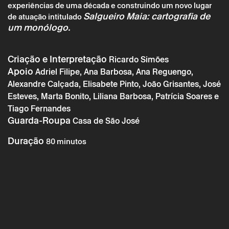
experiências de uma década e construindo um novo lugar
Salgueiro Maia: cartografia de
de atuação intitulado
um monólogo.
Criação e Interpretação
Ricardo Simões
Apoio
Adriel Filipe, Ana Barbosa, Ana Reguengo,
* campos de preenchimento obrigatório.
* campos de preenchimento obrigatório.
Alexandre Calçada, Elisabete Pinto, João Grisantes, José
Esteves, Marta Bonito, Liliana Barbosa, Patrícia Soares e
Tiago Fernandes
Guarda-Roupa
Casa de São José
A reserva só é válida após confirmação da parte do Theatro
Circo enviada por correio eletrónico.
Duração
80 minutos
Os seus dados pessoais serão tratados pelo Theatro Circo
com base no seu consentimento.
Ao submeter os seus dados, concorda com os termos
definidos na Política de Privacidade.