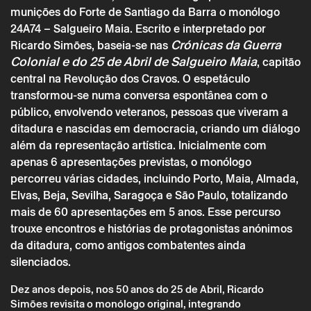
munições do Forte de Santiago da Barra o monólogo
24A74 – Salgueiro Maia. Escrito e interpretado por
Crónicas da Guerra
Ricardo Simões, baseia-se nas
Colonial e do 25 de Abril de Salgueiro Maia
, capitão
central na Revolução dos Cravos. O espetáculo
transformou-se numa conversa espontânea com o
público, envolvendo veteranos, pessoas que viveram a
ditadura e nascidas em democracia, criando um diálogo
além da representação artística. Inicialmente com
apenas 6 apresentações previstas, o monólogo
percorreu várias cidades, incluindo Porto, Maia, Almada,
Quarta 30 outubro
→
Teatro
Elvas, Beja, Sevilha, Saragoça e São Paulo, totalizando
CTB: Salgueiro Maia: Cartografia de um
mais de 60 apresentações em 5 anos. Esse percurso
Monólogo – Teatro do Noroeste
trouxe encontros e histórias de protagonistas anónimos
da ditadura, como antigos combatentes ainda
silenciados.
Dez anos depois, nos 50 anos do 25 de Abril, Ricardo
Simões revisita o monólogo original, integrando