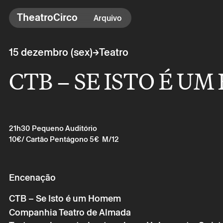
TheatroCirco
TheatroCirco
Arquivo
Outros
→
15 dezembro (sex)
Teatro
→ Programação
CTB – SE ISTO É U
→ Bilheteira
→ O Theatro
→ Acessibilidade
21h30
Pequeno Auditório
10€
/ Cartão Pentágono 5€
M/12
Encenação
CTB – Se Isto é um Homem
Companhia Teatro de Almada