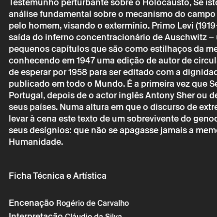
Testemunho perturbante sobre o Holocausto, Se i
análise fundamental sobre o mecanismo do campo
pelo homem, visando o extermínio. Primo Levi (1919
saída do inferno concentracionário de Auschwitz –
pequenos capítulos que são como estilhaços da mem
conhecendo em 1947 uma edição de autor de circulaç
de esperar por 1958 para ser editado com a dignida
publicado em todo o Mundo. É a primeira vez que S
Portugal, depois de o actor inglês Antony Sher ou 
seus países. Numa altura em que o discurso de extr
levar à cena este texto de um sobrevivente do gen
seus desígnios: que não se apagasse jamais a memó
Humanidade.
Sexta 15 de
Ficha Técnica e Artística
CTB – SE 
Encenação
Rogério de Carvalho
Interpretação
Cláudio da Silva