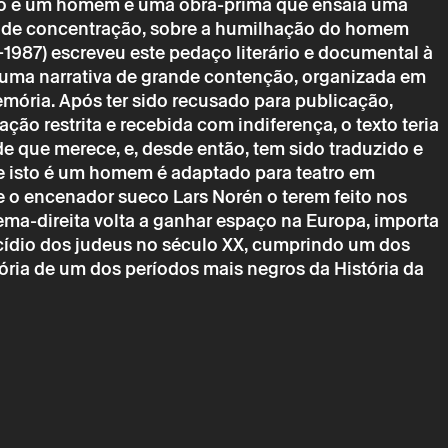
sto é um homem é uma obra-prima que ensaia uma
 de concentração, sobre a humilhação do homem
-1987) escreveu este pedaço literário e documental à
 uma narrativa de grande contenção, organizada em
ória. Após ter sido recusado para publicação,
ão restrita e recebida com indiferença, o texto teria
de que merece, e, desde então, tem sido traduzido e
e isto é um homem é adaptado para teatro em
de o encenador sueco Lars Norén o terem feito nos
ema-direita volta a ganhar espaço na Europa, importa
ocídio dos judeus no século XX, cumprindo um dos
ria de um dos períodos mais negros da História da
→
zembro
Teatro
ISTO É UM HOMEM