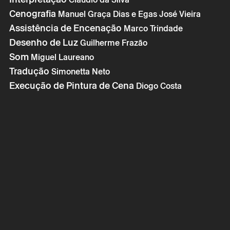
Cenografia
Manuel Graça Dias e Egas José Vieira
Assistência de Encenação
Marco Trindade
Desenho de Luz
Guilherme Frazão
Som
* campos de preen
Miguel Laureano
Tradução
Simonetta Neto
* campos de preen
Execução de Pintura de Cena
Diogo Costa
A reserva só é v
por correio eletr
Os seus dados p
seu consentime
Ao submeter os 
de Privacidade.