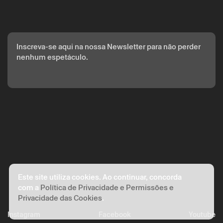
com base no seu consentimento.
Ao submeter os seus dados, concorda com os termos
definidos na Política de Privacidade.
Inscreva-se aqui na nossa Newsletter para não perder
nenhum espetáculo.
Este site utiliza cookies. Ao continuar, concorda
com a
Política de Privacidade e Permissões e
Privacidade das Cookies
.
Instagram
Facebook
Youtube