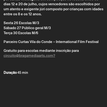
Curtinhas
dias 12 e 20 de julho, cujos vencedores são escolhidos por
Sessão de cinema infantojuvenil?
um atento e exigente júri composto por crianças com idades
entre os 8 e os 12 anos.
Sexta 26 Escolas M/3
Sábado 27 Público geral M/3
Terça 30 Escolas M/6
Parceiro Curtas Vila do Conde – International Film Festival
Gratuito para escolas mediante inscrição para
circuito@bragamediaarts.com?
Duração
45 min
* campos de preenchimento obrigatório.
* campos de preenchimento obrigatório.
A reserva só é válida após confirmação da parte do Theatro
Circo enviada por correio eletrónico.
Os seus dados pessoais serão tratados pelo Theatro Circo