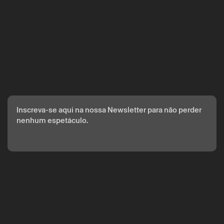
A reserva só é válida após confirmação da parte do Theatro
Circo enviada por correio eletrónico.
Os seus dados pessoais serão tratados pelo Theatro Circo
com base no seu consentimento.
Ao submeter os seus dados, concorda com os termos
definidos na Política de Privacidade.
Inscreva-se aqui na nossa Newsletter para não perder
nenhum espetáculo.