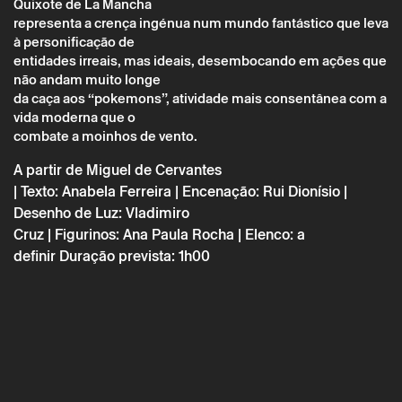
Quixote de La Mancha
representa a crença ingénua num mundo fantástico que leva
Quarta 12 outubro
→
Teatro
à personificação de
entidades irreais, mas ideais, desembocando em ações que
DOM QUIXOTE DE LA MANCHA
não andam muito longe
da caça aos “pokemons”, atividade mais consentânea com a
vida moderna que o
combate a moinhos de vento.
A partir de Miguel de Cervantes
| Texto: Anabela Ferreira | Encenação: Rui Dionísio |
Desenho de Luz: Vladimiro
Cruz | Figurinos: Ana Paula Rocha | Elenco: a
definir Duração prevista: 1h00
* campos de preenchimento obrigatório.
* campos de preenchimento obrigatório.