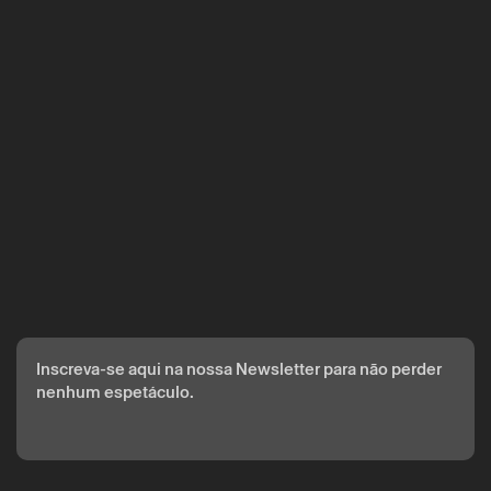
A reserva só é válida após confirmação da parte do Theatro
Circo enviada por correio eletrónico.
Os seus dados pessoais serão tratados pelo Theatro Circo
com base no seu consentimento.
Ao submeter os seus dados, concorda com os termos
definidos na Política de Privacidade.
Inscreva-se aqui na nossa Newsletter para não perder
nenhum espetáculo.