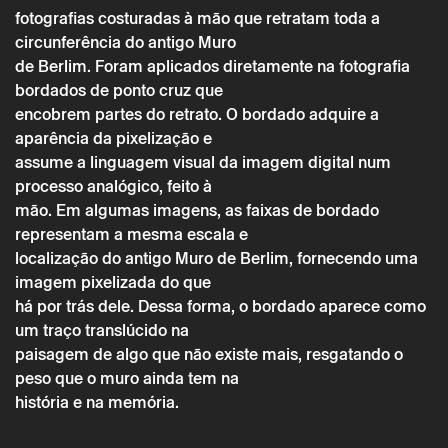
fotografias costuradas à mão que retratam toda a
circunferência do antigo Muro
de Berlim. Foram aplicados diretamente na fotografia
bordados de ponto cruz que
Sexta 16 setembro
→
Outros
encobrem partes do retrato. O bordado adquire a
ENCONTROS DA IMAGEM 2022 |
aparência da pixelização e
BERLIN, DE DIANE MEYER
assume a linguagem visual da imagem digital num
processo analógico, feito à
mão. Em algumas imagens, as faixas de bordado
representam a mesma escala e
localização do antigo Muro de Berlim, fornecendo uma
imagem pixelizada do que
há por trás dele. Dessa forma, o bordado aparece como
um traço translúcido na
paisagem de algo que não existe mais, resgatando o
peso que o muro ainda tem na
história e na memória.
* campos de preenchimento obrigatório.
* campos de preenchimento obrigatório.