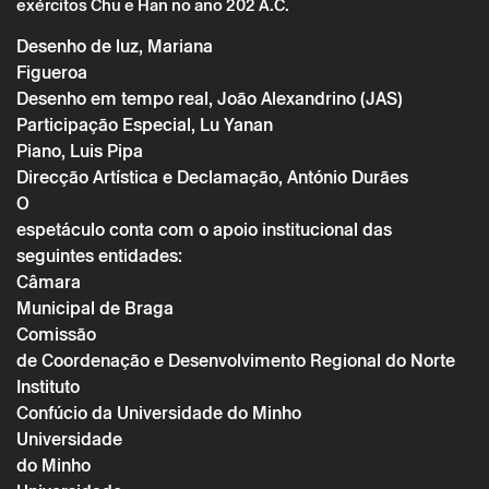
exércitos Chu e Han no ano 202 A.C.
Desenho de luz, Mariana
Figueroa
* campos de preenchimento obrigatório.
* campos de preenchimento obrigatório.
Desenho em tempo real, João Alexandrino (JAS)
Participação Especial, Lu Yanan
Piano, Luis Pipa
A reserva só é válida após confirmação da parte do Theatro
Direcção Artística e Declamação, António Durães
Circo enviada por correio eletrónico.
O
Os seus dados pessoais serão tratados pelo Theatro Circo
espetáculo conta com o apoio institucional das
com base no seu consentimento.
seguintes entidades:
Ao submeter os seus dados, concorda com os termos
definidos na Política de Privacidade.
Câmara
Municipal de Braga
Comissão
de Coordenação e Desenvolvimento Regional do Norte
Instituto
Confúcio da Universidade do Minho
Universidade
do Minho