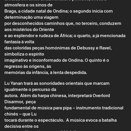
atmosfera e os sinos de
Braga, a cidade natal de Ondina; o segundo inicia com
determinação uma viagem
por desconhecidos caminhos que, no terceiro, conduzem
aos mistérios do Oriente
e ao esplendor e rudeza de África; o quarto, a já mencionada
fantasia à volta
das coloridas peças homónimas de Debussy e Ravel,
simboliza o espírito
Sexta 13 janeiro
→
Música
imaginativo e inconformado de Ondina. O quinto é o
regresso às origens, às
EU VIM PARA VER A TERRA
memórias da infância, à lenta despedida.
Lu Yanan trará as sonoridades orientais que marcam
igualmente o percurso da
autora. Além da harpa chinesa, interpretará Overlord
Disarmor, peça
fundamental de música para pipa – instrumento tradicional
chinês – que Lu
tocará durante o espectáculo. A música evoca a batalha
decisiva entre os