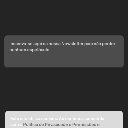
* campos de preenchimento obrigatório.
* campos de preenchimento obrigatório.
Inscreva-se aqui na nossa Newsletter para não perder
nenhum espetáculo.
A reserva só é válida após confirmação da parte do Theatro
Circo enviada por correio eletrónico.
Os seus dados pessoais serão tratados pelo Theatro Circo
com base no seu consentimento.
Ao submeter os seus dados, concorda com os termos
definidos na Política de Privacidade.
Este site utiliza cookies. Ao continuar, concorda
com a
Política de Privacidade e Permissões e