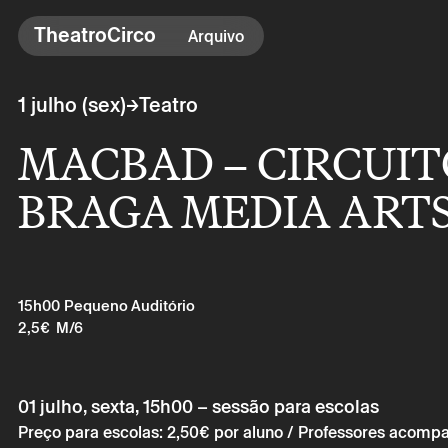
TheatroCirco
TheatroCirco
Arquivo
Outros
→
1 julho (sex)
Teatro
→ Programação
MACBAD – CIRCUIT
→ Bilheteira
→ O Theatro
BRAGA MEDIA ART
→ Acessibilidade
15h00
Pequeno Auditório
2,5€
M/6
01 julho, sexta, 15h00 – sessão para escolas
Preço para escolas: 2,50€ por aluno / Professores acomp