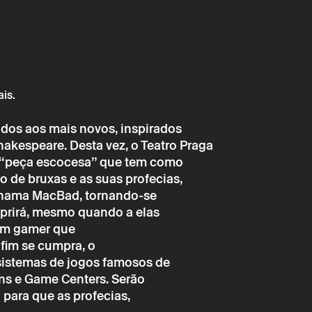
ais.
ados aos mais novos, inspirados
akespeare. Desta vez, o Teatro Praga
a “peça escocesa” que tem como
o de bruxas e as suas profecias,
 chama MacBad, tornando-se
mprirá, mesmo quando a elas
 um gamer que
 fim se cumpra, o
sistemas de jogos famosos de
→
o
Teatro
ns e Game Centers. Serão
 para que as profecias,
 CIRCUITO – SERVIÇO EDUCATIVO BRAGA MEDI