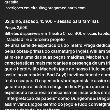
gratuita
Inscrições em circuito@bragamediaarts.com
02 julho, sábado, 15h00 – sessão para famílias
Preço: 2,50€
Bilhetes disponíveis em Theatro Circo, BOL e locais habitu
“MacBad” é o terceiro projeto
de uma série de espetáculos do Teatro Praga dedic
pelas obras-primas do dramaturgo inglês William Sh
atira-se a uma das suas peças malditas, Macbeth, 
características mais marcantes a presença de um tri
que o herói/vilão Macbeth (que no nosso título se
assim no verdadeiro Bad Guy!) inevitavelmente cu
tenta escapar. O espectador/protagonista é assim
garante que a história chega ao fim. E para que este
espetáculo recorrerá a mecanismos inspirados em 
Sexta 1 julh
“interpretação de papéis” como Dungeons & Drago
assim vários jogos dentro do jogo e tudo convergirá
MACBAD –