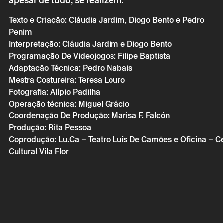
apesar de tudo, se realizem.
Texto e Criação: Cláudia Jardim, Diogo Bento e Pedro
Penim
Interpretação: Cláudia Jardim e Diogo Bento
Programação De Videojogos: Filipe Baptista
Adaptação Técnica: Pedro Nabais
Mestra Costureira: Teresa Louro
* campos de preen
Fotografia: Alípio Padilha
* campos de preen
Operação técnica: Miguel Grácio
Coordenação De Produção: Marisa F. Falcón
Produção: Rita Pessoa
Coprodução: Lu.Ca – Teatro Luís De Camões e Oficina – C
A reserva só é v
Cultural Vila Flor
por correio eletr
Os seus dados p
seu consentime
Ao submeter os 
de Privacidade.