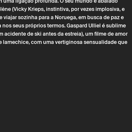
êm uma ligação profunda. O seu mundo é abalado
e (Vicky Krieps, instintiva, por vezes implosiva, e
e viajar sozinha para a Noruega, em busca de paz e
 nos seus próprios termos.
Gaspard Ulliel é sublime
m acidente de ski antes da estreia), um filme de amor
→
 setembro
Cinema
de lamechice, com uma vertiginosa sensualidade que
 NUNCA
chimento obrigatório.
chimento obrigatório.