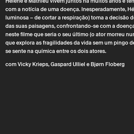
Hélène e Mathieu vivem juntos há muitos anos e t
com a notícia de uma doença. Inesperadamente, Hélèn
luminosa – de cortar a respiração) toma a decisão d
das suas paisagens, confrontando-se com a doença
neste filme que seria o seu último (o ator morreu nu
Segunda 16
que explora as fragilidades da vida sem um pingo 
MAIS QUE
se sente na química entre os dois atores.
com
Vicky Krieps, Gaspard Ulliel e Bjørn Floberg
* campos de preen
* campos de preen