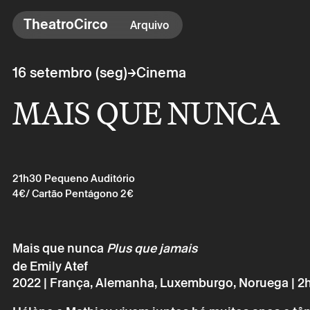
TheatroCirco
TheatroCirco
Arquivo
Outros
→
16 setembro (seg)
Cinema
→ Programação
MAIS QUE NUNCA
→ Bilheteira
→ O Theatro
→ Acessibilidade
21h30
Pequeno Auditório
4€
/ Cartão Pentágono 2€
Mais que nunca
Plus que jamais
de Emily Atef
2022 | França, Alemanha, Luxemburgo, Noruega | 2