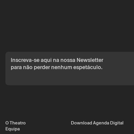
A reserva só é v
por correio eletr
Os seus dados p
seu consentime
Ao submeter os 
de Privacidade.
Inscreva-se aqui na nossa Newsletter
para não perder nenhum espetáculo.
O Theatro
Download Agenda Digital
Equipa