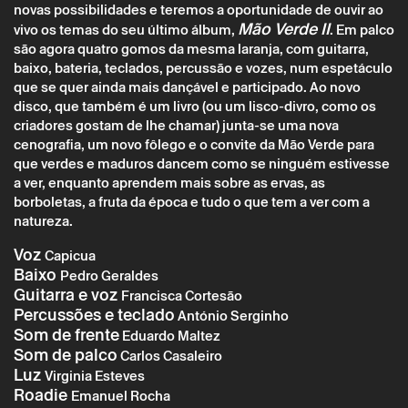
novas possibilidades e teremos a oportunidade de ouvir ao
Mão Verde II
vivo os temas do seu último álbum,
. Em palco
são agora quatro gomos da mesma laranja, com guitarra,
baixo, bateria, teclados, percussão e vozes, num espetáculo
que se quer ainda mais dançável e participado. Ao novo
disco, que também é um livro (ou um lisco-divro, como os
criadores gostam de lhe chamar) junta-se uma nova
cenografia, um novo fôlego e o convite da Mão Verde para
que verdes e maduros dancem como se ninguém estivesse
a ver, enquanto aprendem mais sobre as ervas, as
borboletas, a fruta da época e tudo o que tem a ver com a
natureza.
Sábado 1 junho
→
Música
Voz
Capicua
Baixo
Pedro Geraldes
Mão Verde
Guitarra e voz
Francisca Cortesão
Percussões e teclado
António Serginho
Som de frente
Eduardo Maltez
Som de palco
Carlos Casaleiro
Luz
Virginia Esteves
Roadie
Emanuel Rocha