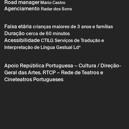
Road manager
Mário Castro
Agenciamento
Radar dos Sons
Faixa etária
crianças maiores de 3 anos e famílias
Duração
cerca de 60 minutos
Acessibilidade
CTILG Serviços de Tradução e
* campos de preenchimento obrigatório.
* campos de preenchimento obrigatório.
Interpretação de Língua Gestual Ldª
A reserva só é válida após confirmação da parte do Theatro
Apoio
República Portuguesa – Cultura / Direção-
Circo enviada por correio eletrónico.
Geral das Artes. RTCP – Rede de Teatros e
Os seus dados pessoais serão tratados pelo Theatro Circo
Cineteatros Portugueses
com base no seu consentimento.
Ao submeter os seus dados, concorda com os termos
definidos na Política de Privacidade.