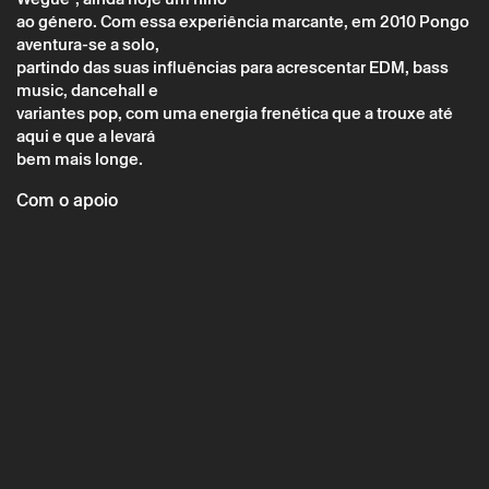
ao género. Com essa experiência marcante, em 2010 Pongo
aventura-se a solo,
partindo das suas influências para acrescentar EDM, bass
music, dancehall e
variantes pop, com uma energia frenética que a trouxe até
* campos de preenchimento obrigatório.
* campos de preenchimento obrigatório.
aqui e que a levará
bem mais longe.
Com o apoio
A reserva só é válida após confirmação da parte do Theatro
Circo enviada por correio eletrónico.
Os seus dados pessoais serão tratados pelo Theatro Circo
com base no seu consentimento.
Ao submeter os seus dados, concorda com os termos
definidos na Política de Privacidade.