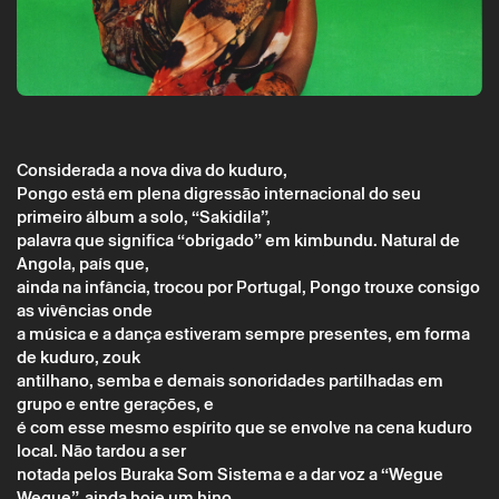
Considerada a nova diva do kuduro,
Pongo está em plena digressão internacional do seu
primeiro álbum a solo, “Sakidila”,
palavra que significa “obrigado” em kimbundu. Natural de
Sexta 26 agosto
→
Música
Angola, país que,
ainda na infância, trocou por Portugal, Pongo trouxe consigo
MÁQUINA DE GELADOS | PONGO
as vivências onde
a música e a dança estiveram sempre presentes, em forma
de kuduro, zouk
antilhano, semba e demais sonoridades partilhadas em
grupo e entre gerações, e
é com esse mesmo espírito que se envolve na cena kuduro
local. Não tardou a ser
notada pelos Buraka Som Sistema e a dar voz a “Wegue
Wegue”, ainda hoje um hino