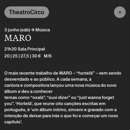
TheatroCirco
→
3 junho (sáb)
Música
MARO
21h30
Sala Principal
20 | 25 | 27,5 | 30 €
M/6
O mais recente trabalho de MARO – “hortelã” – vem sendo
desvendado e ao público. A cada semana, a
cantora e compositora lançou uma nova música do novo
álbum e deu a conhecer
temas como “oxalá”, “ouvi dizer” ou “just wanna forget
Sábado 3 junho
→
Música
you”. ‘Hortelã’, que reune oito canções escritas em
português, é ‘um álbum íntimo, sincero e gravado com a
MARO
intenção de deixar para trás o que foi e começar um novo
capítulo’.