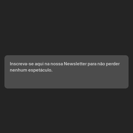
A reserva só é válida após confirmação da parte do Theatro
Circo enviada por correio eletrónico.
Os seus dados pessoais serão tratados pelo Theatro Circo
com base no seu consentimento.
Ao submeter os seus dados, concorda com os termos
definidos na Política de Privacidade.
Inscreva-se aqui na nossa Newsletter para não perder
nenhum espetáculo.