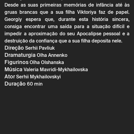
Desde as suas primeiras memórias de infância até às
gruas brancas que a sua filha Viktoriya faz de papel.
Terça 22 julho
→
Teatro
Georgiy espera que, durante esta história sincera,
MIT25: Esta Maldita Verdade Amarga
consiga encontrar uma saída para a situação difícil e
impedir a aproximação do seu Apocalipse pessoal e a
destruição da confiança que a sua filha deposita nele.
Direção
Serhii Pavliuk
Dramaturgia
Olha Annenko
Figurinos
Olha Olshanska
Música
Valeria Mavridi-Mykhailovska
Ator
Serhii Mykhailovskyi
Duração
60 min
* campos de preenchimento obrigatório.
* campos de preenchimento obrigatório.