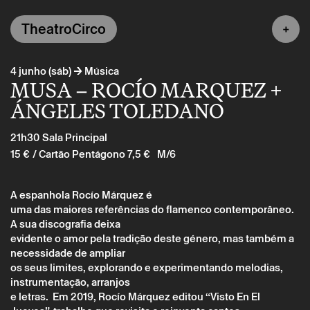
TheatroCirco
→
4 junho (sáb)
Música
MUSA – ROCÍO MARQUEZ +
ÁNGELES TOLEDANO
21h30
Sala Principal
15 €
/ Cartão Pentágono 7,5 €
M/6
A espanhola Rocío Márquez é
uma das maiores referências do flamenco contemporâneo.
A sua discografia deixa
evidente o amor pela tradição deste género, mas também a
necessidade de ampliar
os seus limites, explorando e experimentando melodias,
instrumentação, arranjos
e letras. Em 2019, Rocío Márquez editou “Visto En El