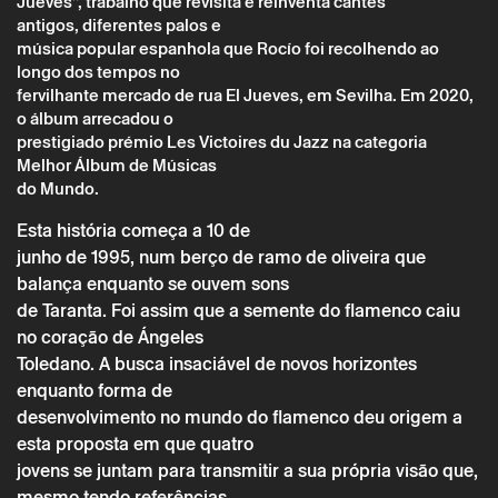
Jueves”, trabalho que revisita e reinventa cantes
antigos, diferentes palos e
música popular espanhola que Rocío foi recolhendo ao
longo dos tempos no
fervilhante mercado de rua El Jueves, em Sevilha. Em 2020,
o álbum arrecadou o
Sábado 4 junho
→
Música
prestigiado prémio Les Victoires du Jazz na categoria
Melhor Álbum de Músicas
MUSA – ROCÍO MARQUEZ + ÁNGELES
do Mundo.
TOLEDANO
Esta história começa a 10 de
junho de 1995, num berço de ramo de oliveira que
balança enquanto se ouvem sons
de Taranta. Foi assim que a semente do flamenco caiu
no coração de Ángeles
Toledano. A busca insaciável de novos horizontes
enquanto forma de
desenvolvimento no mundo do flamenco deu origem a
esta proposta em que quatro
jovens se juntam para transmitir a sua própria visão que,
mesmo tendo referências