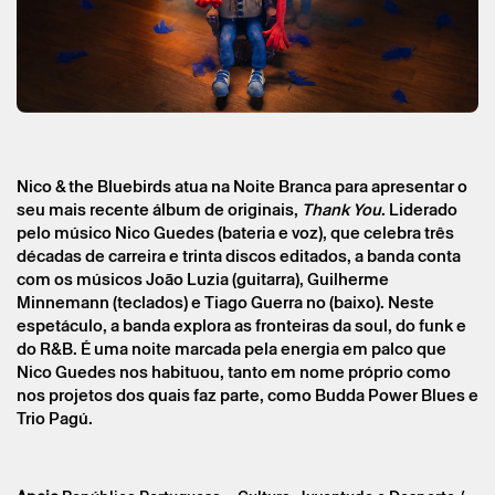
Sexta 4 setembro
→
Música, Noite Branca
Nico & the Bluebirds
Nico & the Bluebirds
Nico & the Bluebirds atua na Noite Branca para apresentar o
seu mais recente álbum de originais,
Thank You
. Liderado
pelo músico Nico Guedes (bateria e voz), que celebra três
décadas de carreira e trinta discos editados, a banda conta
com os músicos João Luzia (guitarra), Guilherme
Minnemann (teclados) e Tiago Guerra no (baixo). Neste
espetáculo, a banda explora as fronteiras da soul, do funk e
do R&B. É uma noite marcada pela energia em palco que
Nico Guedes nos habituou, tanto em nome próprio como
* campos de preenchimento obrigatório.
* campos de preenchimento obrigatório.
nos projetos dos quais faz parte, como Budda Power Blues e
Trio Pagú.
A reserva só é válida após confirmação da parte do Theatro