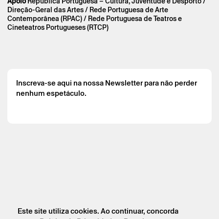
Apoio
República Portuguesa – Cultura, Juventude e Desporto /
Circo enviada por correio eletrónico.
Direção-Geral das Artes / Rede Portuguesa de Arte
Os seus dados pessoais serão tratados pelo Theatro Circo
Contemporânea (RPAC) / Rede Portuguesa de Teatros e
com base no seu consentimento.
Cineteatros Portugueses (RTCP)
Ao submeter os seus dados, concorda com os termos
definidos na Política de Privacidade.
Inscreva-se aqui na nossa Newsletter para não perder
nenhum espetáculo.
Este site utiliza cookies. Ao continuar, concorda