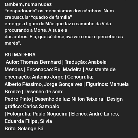
também, numa nudez
“despudorada” os mecanismos dos cérebros. Num
crepuscular “quadro de família”
emerge a figura da Mãe que faz o caminho da Vida
procurando a Morte. A sua e a
Quarta 26 abril
→
Teatro
dos outros. Ela, que só desejava ver o mar e perceber as
marés”.
NO ALVO
RUI MADEIRA
Autor: Thomas Bernhard | Tradução: Anabela
Mendes | Encenação: Rui Madeira | Assistente de
encenação: António Jorge | Cenografia:
Alberto Péssimo, Jorge Gonçalves | Figurinos: Manuela
Bronze | Desenho de som:
Pedro Pinto | Desenho de luz: Nilton Teixeira | Design
gráfico: Carlos Sampaio
| Fotografia: Paulo Nogueira | Elenco: André Laires,
Eduarda Filipa, Sílvia
Brito, Solange Sá
* campos de preenchimento obrigatório.
* campos de preenchimento obrigatório.