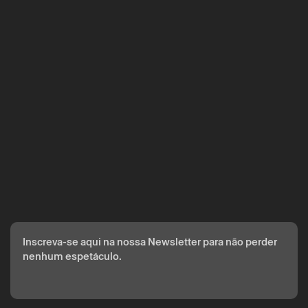
A reserva só é válida após confirmação da parte do Theatro
Circo enviada por correio eletrónico.
Os seus dados pessoais serão tratados pelo Theatro Circo
com base no seu consentimento.
Ao submeter os seus dados, concorda com os termos
definidos na Política de Privacidade.
Inscreva-se aqui na nossa Newsletter para não perder
nenhum espetáculo.