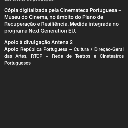
Cópia digitalizada pela Cinemateca Portuguesa –
Museu do Cinema, no âmbito do Plano de
Recuperação e Resiliência. Medida integrada no
programa Next Generation EU.
* campos de preenchimento obrigatório.
* campos de preenchimento obrigatório.
Apoio à divulgação
Antena 2
Apoio
República Portuguesa – Cultura / Direção-Geral
das Artes. RTCP – Rede de Teatros e Cineteatros
Portugueses
A reserva só é válida após confirmação da parte do Theatro
Circo enviada por correio eletrónico.
Os seus dados pessoais serão tratados pelo Theatro Circo
com base no seu consentimento.
Ao submeter os seus dados, concorda com os termos
definidos na Política de Privacidade.