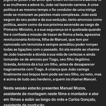
e as mulheres a adorá-lo, João vai fazendo carreira. A crise
política é ao mesmo tempo o fio condutor de uma intriga
onde se misturam as paixões mais complexas. João está
seguro do seu poder e da sua sedução, tanto amorosa como
política, assim como da sua próxima ascensão ao cargo de
Primeiro-Ministro, e a sua segurança só é quebrada quando
lhe é confiada a missão de trazer de Roma a bela, agressiva
revolucionária Antónia, filha de Manuel, que tem por
namorado um terrorista e sempre acreditou poder romper
todas as ligações com o passado. Só ela resiste ao charme
de João trazendo a dúvida à sua vida de certezas e ainda
Segunda 4 agosto
→
Cinema
tomando-se de amores por Tiago, seu filho ilegítimo.
Grávida, Antónia dá à luz um filho, antes de desaparecer
O Desejado ou As Montanhas da Lua – Paulo
tragicamente com Tiago. A criança que João carrega
Rocha
finalmente nos braços bem pode ser seu filho, ou neto, mas
é acima de tudo seu herdeiro, a quem irá chamar Manuel.
Nesta sessão estarão presentes Manuel Mozos,
assistente de montagem neste filme e montador e ator
em filmes a exibir ao longo do mês e Carlos Gonçalo,
assistente de produção.