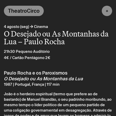
TheatroCirco
→
4 agosto (seg)
Cinema
O Desejado ou As Montanhas da
Lua – Paulo Rocha
21h30
Pequeno Auditório
4€
/ Cartão Pentágono 2€
Paulo Rocha e os Paroxismos
O Desejado ou As Montanhas da Lua
1987 | Portugal, França | 117 min
João é o herdeiro espiritual (termo que prefere ao de
bastardo) de Manuel Brandão, o seu padrinho moribundo, ao
mesmo tempo o líder político de um pequeno partido de
uma coligação governamental em desagregação. Através de
jogos de poder e de amor que levam os homens a admirá-lo