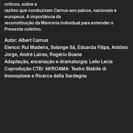
críticos, sobre a
Terça 10 outubro
→
Teatro
razões que conduziram Camus aos palcos, nacionais e
europeus. A importância da
O ESTRANGEIRO
reconstituição da Memória individual para entender o
Presente coletivo.
Autor: Albert Camus
Elenco: Rui Madeira, Solange Sá, Eduarda Filipa, António
Jorge, André Laires, Rogério Boane
Adaptação, encenação e dramaturgia: Lelio Lecis
Coprodução CTB/ AKROAMA- Teatro Stabile di
Innovazione e Ricerca della Sardegna
* campos de preenchimento obrigatório.
* campos de preenchimento obrigatório.
A reserva só é válida após confirmação da parte do Theatro