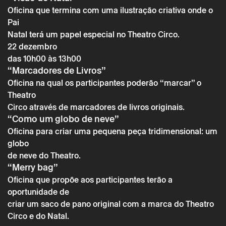
Oficina que termina com uma ilustração criativa onde o
Pai
Natal terá um papel especial no Theatro Circo.
22 dezembro
das 10h00 às 13h00
“Marcadores de Livros”
Oficina na qual os participantes poderão “marcar” o
Theatro
Circo através de marcadores de livros originais.
* campos de preenchimento obrigatório.
* campos de preenchimento obrigatório.
“Como um globo de neve”
Oficina para criar uma pequena peça tridimensional: um
globo
de neve do Theatro.
A reserva só é válida após confirmação da parte do Theatro
Circo enviada por correio eletrónico.
“Merry bag”
Os seus dados pessoais serão tratados pelo Theatro Circo
Oficina que propõe aos participantes terão a
com base no seu consentimento.
oportunidade de
Ao submeter os seus dados, concorda com os termos
criar um saco de pano original com a marca do Theatro
definidos na Política de Privacidade.
Circo e do Natal.