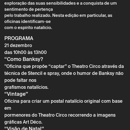
exploração das suas sensibilidades e a conquista de um
sentimento de pertença
pelo trabalho realizado. Nesta edição em particular, as
oficinas identificam-se
com o espírito natalício.
PROGRAMA
21 dezembro
das 10h00 às 13h00
“Como Banksy?
”Oficina que propõe “captar” o Theatro Circo através da
técnica de Stencil e spray, onde o humor de Banksy não
pode faltar nos
grafismos natalícios.
“Vintage”
Quarta 21 dezembro
→
Outros
Oficina para criar um postal natalício original com base
OFICINAS PARA TEMPOS DISPONÍVEIS |
em
EDIÇÃO DE NATAL
pormenores do Theatro Circo recorrendo a imagens
gráficas Art Déco.
“Visão de Natal”