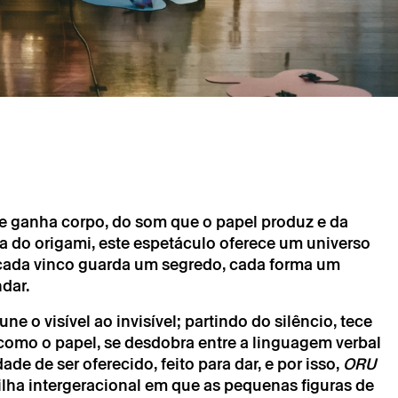
→
novembro
Música, Teatro
 GariBambi (nov 2026)
ue ganha corpo, do som que o papel produz e da
a do origami, este espetáculo oferece um universo
 cada vinco guarda um segredo, cada forma um
dar.
e o visível ao invisível; partindo do silêncio, tece
 como o papel, se desdobra entre a linguagem verbal
chimento obrigatório.
de de ser oferecido, feito para dar, e por isso,
ORU
chimento obrigatório.
lha intergeracional em que as pequenas figuras de