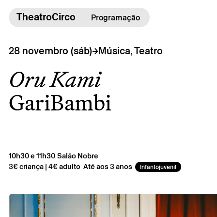
TheatroCirco
TheatroCirco
Programação
Outros
→
28 novembro (sáb)
Música, Teatro
→ Programação
Oru Kami
→ Bilheteira
→ O Theatro
GariBambi
→ Acessibilidade
10h30 e 11h30
Salão Nobre
3€ criança | 4€ adulto
Até aos 3 anos
Infantojuvenil