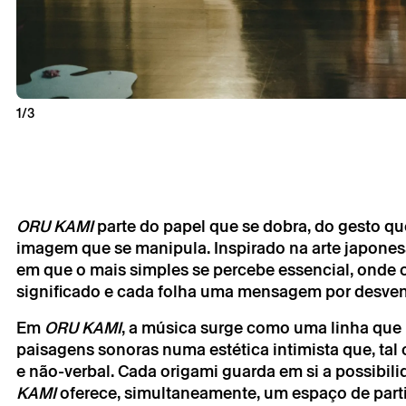
1/3
Sábado 28 
Oru Kami –
GariBambi
ORU KAMI
parte do papel que se dobra, do gesto q
imagem que se manipula. Inspirado na arte japones
em que o mais simples se percebe essencial, onde
significado e cada folha uma mensagem por desven
Em
ORU KAMI
, a música surge como uma linha que un
paisagens sonoras numa estética intimista que, tal
* campos de preen
e não-verbal. Cada origami guarda em si a possibilida
* campos de preen
KAMI
oferece, simultaneamente, um espaço de parti