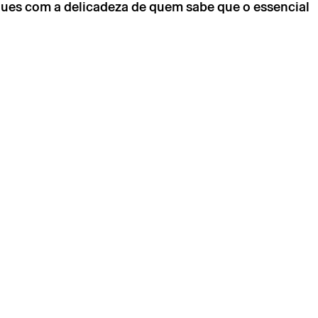
egues com a delicadeza de quem sabe que o essencial
álida após confirmação da parte do Theatro Circo enviada
ónico.
essoais serão tratados pelo Theatro Circo com base no
nto.
seus dados, concorda com os termos definidos na Política