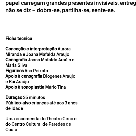
papel carregam grandes presentes invisíveis, entr
não se diz – dobra-se, partilha-se, sente-se.
A reserva só é v
por correio eletr
Os seus dados p
Ficha técnica
seu consentime
Ao submeter os 
Conceção e interpretação
Aurora
de Privacidade.
Miranda e Joana Mafalda Araújo
Cenografia
Joana Mafalda Araújo e
Maria Silva
Figurinos
Ana Peixoto
Apoio à cenografia
Diógenes Araújo
e Rui Araújo
Apoio à sonoplastia
Mário Tina
Duração
35 minutos
Público-alvo
crianças até aos 3 anos
de idade
Uma encomenda do Theatro Circo e
do Centro Cultural de Paredes de
Coura