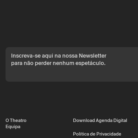
A reserva só é v
por correio eletr
Os seus dados p
seu consentime
Ao submeter os 
de Privacidade.
Inscreva-se aqui na nossa Newsletter
para não perder nenhum espetáculo.
O Theatro
Download Agenda Digital
Equipa
Política de Privacidade