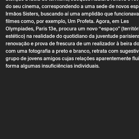
do seu cinema, correspondendo a uma sede de novos espa
Irmãos Sisters, buscando aí uma amplidão que funcionav
filmes como, por exemplo, Um Profeta. Agora, em Les
Olympiades, Paris 13e, procura um novo “espaço” (territór
Segunda 30
estético) na realidade do quotidiano da juventude parisien
renovação e prova de frescura de um realizador à beira dos
PARIS 13
com uma fotografia a preto e branco, retrata com sugesti
grupo de jovens amigos cujas relações aparentemente f
forma algumas insuficiências individuais.
* campos de preen
* campos de preen