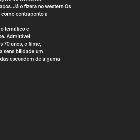
ços. Já o fizera no western Os
a como contraponto a
io temático e
→
 maio
Cinema
se. Admirável
 70 anos, o filme,
va sensibilidade um
luidas escondem de alguma
chimento obrigatório.
chimento obrigatório.