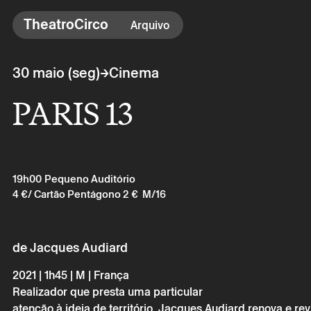
TheatroCirco
TheatroCirco
Arquivo
Outros
→
30 maio (seg)
Cinema
→ Programação
PARIS 13
→ Bilheteira
→ O Theatro
→ Acessibilidade
19h00
Pequeno Auditório
4 €
/ Cartão Pentágono 2 €
M/16
de Jacques Audiard
2021 | 1h45 | M | França
Realizador que presta uma particular
atenção à ideia de território, Jacques Audiard renova e revi