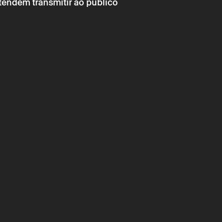
tendem transmitir ao público
→
julho
Música
ORQUESTRA SINFÓNICA JUVENIL
chimento obrigatório.
chimento obrigatório.
álida após confirmação da parte do Theatro Circo enviada
ónico.
essoais serão tratados pelo Theatro Circo com base no