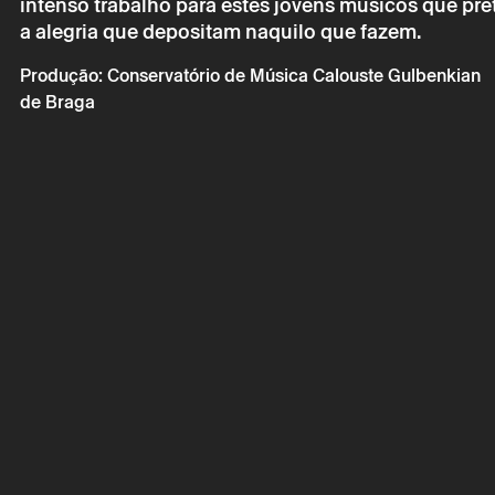
intenso trabalho para estes jovens músicos que pre
a alegria que depositam naquilo que fazem.
Domingo 2 
Produção: Conservatório de Música Calouste Gulbenkian
de Braga
PROJETO 
* campos de preen
* campos de preen
A reserva só é v
por correio eletr
Os seus dados p