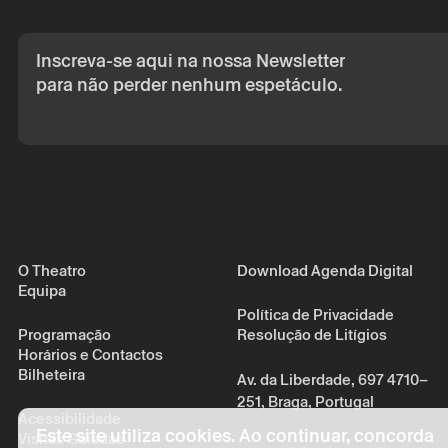
seu consentime
Ao submeter os 
de Privacidade.
Inscreva-se aqui na nossa Newsletter
para não perder nenhum espetáculo.
O Theatro
Download Agenda Digital
Equipa
Política de Privacidade
Programação
Resolução de Litígios
Horários e Contactos
Bilheteira
Av. da Liberdade, 697 4710–
251, Braga, Portugal
Acessibilidade
Este site utiliza cookies. Ao continuar, concorda
Visitas Guiadas