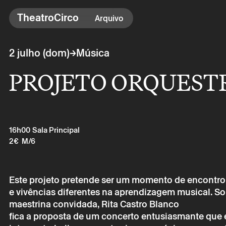
TheatroCirco
TheatroCirco
Arquivo
Outros
→
2 julho (dom)
Música
→ Programação
PROJETO ORQUESTR
→ Bilheteira
→ O Theatro
→ Acessibilidade
16h00
Sala Principal
2€
M/6
Este projeto pretende ser um momento de encontro
e vivências diferentes na aprendizagem musical. S
maestrina convidada, Rita Castro Blanco
fica a proposta de um concerto entusiasmante que