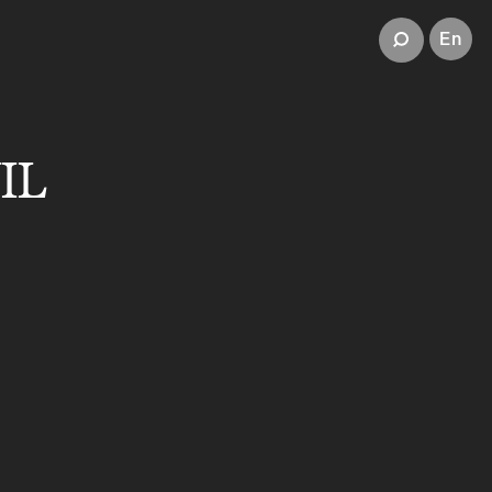
En
IL