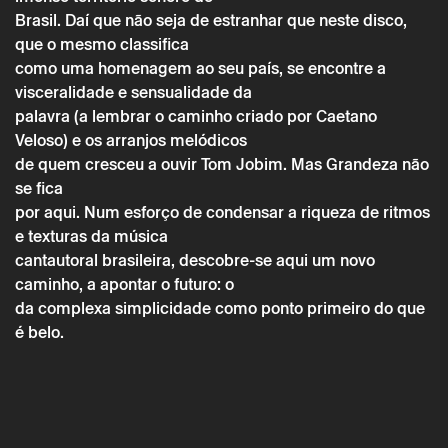
Brasil. Daí que não seja de estranhar que neste disco,
que o mesmo classifica
como uma homenagem ao seu país, se encontre a
Sexta 8 abril
→
Música
visceralidade e sensualidade da
SESSA
palavra (a lembrar o caminho criado por Caetano
Veloso) e os arranjos melódicos
de quem cresceu a ouvir Tom Jobim. Mas Grandeza não
se fica
por aqui. Num esforço de condensar a riqueza de ritmos
e texturas da música
cantautoral brasileira, descobre-se aqui um novo
caminho, a apontar o futuro: o
da complexa simplicidade como ponto primeiro do que
é belo.
* campos de preenchimento obrigatório.
* campos de preenchimento obrigatório.