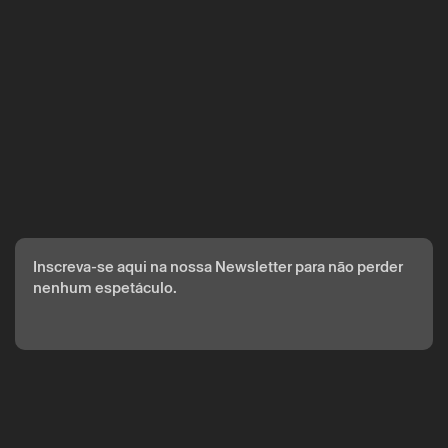
A reserva só é válida após confirmação da parte do Theatro
Circo enviada por correio eletrónico.
Os seus dados pessoais serão tratados pelo Theatro Circo
com base no seu consentimento.
Ao submeter os seus dados, concorda com os termos
definidos na Política de Privacidade.
Inscreva-se aqui na nossa Newsletter para não perder
nenhum espetáculo.