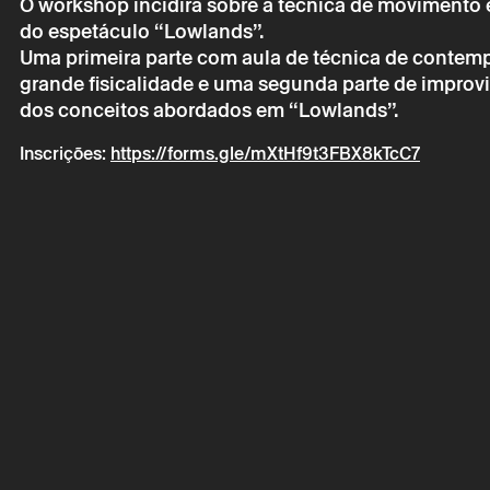
O workshop incidirá sobre a técnica de movimento
do espetáculo “Lowlands”.
Uma primeira parte com aula de técnica de contem
grande fisicalidade e uma segunda parte de impro
Sábado 26 
dos conceitos abordados em “Lowlands”.
WORKSHOP
Inscrições:
https://forms.gle/mXtHf9t3FBX8kTcC7
* campos de preen
* campos de preen
A reserva só é v