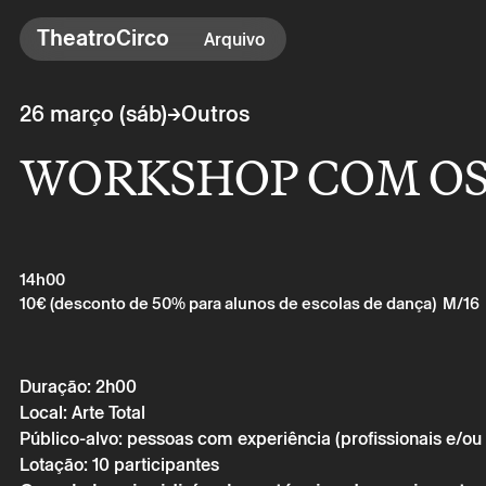
TheatroCirco
TheatroCirco
Arquivo
Outros
→
26 março (sáb)
Outros
→ Programação
WORKSHOP COM OS
→ Bilheteira
→ O Theatro
→ Acessibilidade
14h00
10€ (desconto de 50% para alunos de escolas de dança)
M/16
Duração: 2h00
Local: Arte Total
Público-alvo: pessoas com experiência (profissionais e/ou 
Lotação: 10 participantes