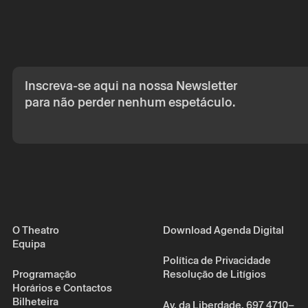
por correio eletr
Os seus dados p
seu consentime
Ao submeter os 
de Privacidade.
Inscreva-se aqui na nossa Newsletter
para não perder nenhum espetáculo.
O Theatro
Download Agenda Digital
Equipa
Política de Privacidade
Programação
Resolução de Litígios
Horários e Contactos
Bilheteira
Av. da Liberdade, 697 4710–