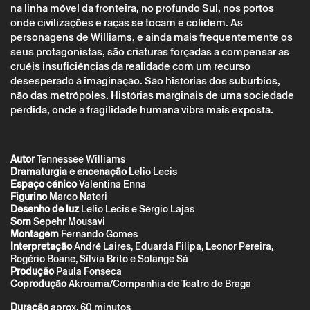
na linha móvel da fronteira, no profundo Sul, nos portos
onde civilizações e raças se tocam e colidem. As
personagens de Williams, e ainda mais frequentemente os
seus protagonistas, são criaturas forçadas a compensar as
cruéis insuficiências da realidade com um recurso
desesperado à imaginação. São histórias dos subúrbios,
não das metrópoles. Histórias marginais de uma sociedade
perdida, onde a fragilidade humana vibra mais exposta.
* campos de preenchimento obrigatório.
* campos de preenchimento obrigatório.
Autor
Tennessee Williams
Dramaturgia e encenação
Lelio Lecis
A reserva só é válida após confirmação da parte do Theatro
Espaço cénico
Valentina Enna
Circo enviada por correio eletrónico.
Figurino
Marco Nateri
Os seus dados pessoais serão tratados pelo Theatro Circo
Desenho de luz
Lelio Lecis e Sérgio Lajas
com base no seu consentimento.
Som
Sepehr Mousavi
Ao submeter os seus dados, concorda com os termos
Montagem
Fernando Gomes
definidos na Política de Privacidade.
Interpretação
André Laires, Eduarda Filipa, Leonor Pereira,
Rogério Boane, Sílvia Brito e Solange Sá
Produção
Paula Fonseca
Coprodução
Akroama/Companhia de Teatro de Braga
Duração
aprox. 60 minutos