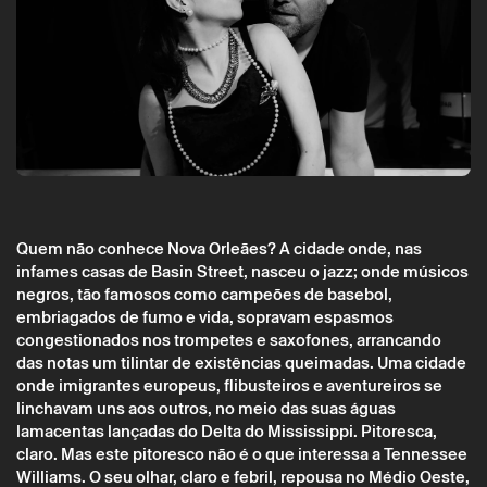
Quem não conhece Nova Orleães? A cidade onde, nas
infames casas de Basin Street, nasceu o jazz; onde músicos
Terça 12 maio
→
Teatro
negros, tão famosos como campeões de basebol,
embriagados de fumo e vida, sopravam espasmos
3 peças curtas de Tennessee Williams (mai
congestionados nos trompetes e saxofones, arrancando
2026) (CTB)
das notas um tilintar de existências queimadas. Uma cidade
CTB
onde imigrantes europeus, flibusteiros e aventureiros se
linchavam uns aos outros, no meio das suas águas
lamacentas lançadas do Delta do Mississippi. Pitoresca,
claro. Mas este pitoresco não é o que interessa a Tennessee
Williams. O seu olhar, claro e febril, repousa no Médio Oeste,