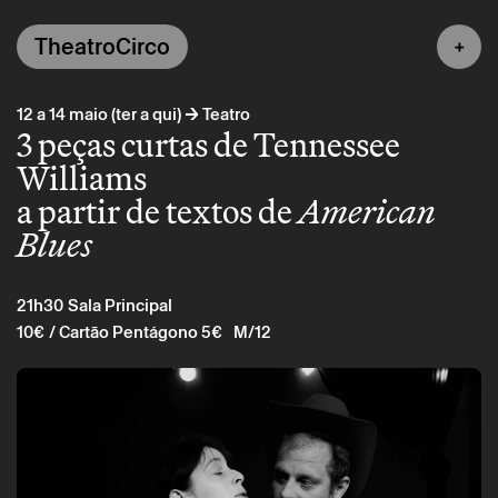
TheatroCirco
→
12 a 14 maio (ter a qui)
Teatro
3 peças curtas de Tennessee
Williams
a partir de textos de
American
Blues
21h30
Sala Principal
10€
/ Cartão Pentágono 5€
M/12