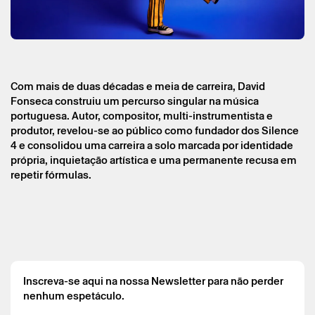
Com mais de duas décadas e meia de carreira, David
Fonseca construiu um percurso singular na música
portuguesa. Autor, compositor, multi-instrumentista e
produtor, revelou-se ao público como fundador dos Silence
4 e consolidou uma carreira a solo marcada por identidade
própria, inquietação artística e uma permanente recusa em
* campos de preenchimento obrigatório.
* campos de preenchimento obrigatório.
repetir fórmulas.
A reserva só é válida após confirmação da parte do Theatro
Circo enviada por correio eletrónico.
Os seus dados pessoais serão tratados pelo Theatro Circo
com base no seu consentimento.
Inscreva-se aqui na nossa Newsletter para não perder
Ao submeter os seus dados, concorda com os termos
nenhum espetáculo.
definidos na Política de Privacidade.