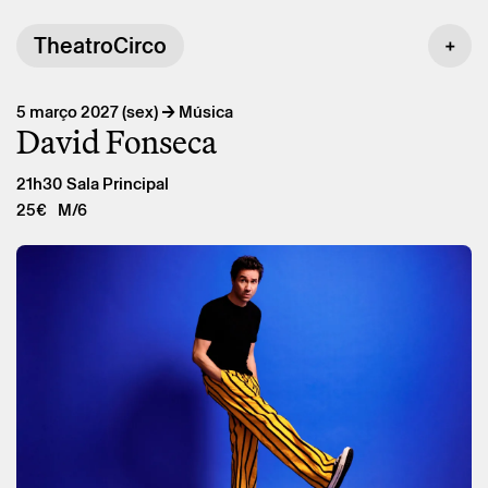
TheatroCirco
→
5 março 2027 (sex)
Música
David Fonseca
21h30
Sala Principal
25€
M/6
Sexta 5 março
→
Música
David Fonseca
David Fonseca