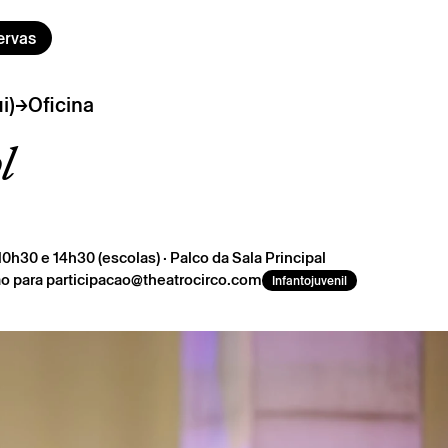
ervas
→
i)
Oficina
l
 10h30 e 14h30 (escolas) · Palco da Sala Principal
ção para participacao@theatrocirco.com
Infantojuvenil