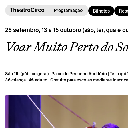
TheatroCirco
TheatroCirco
Programação
Bilhetes
Res
Outros
26 setembro, 13 a 15 outubro (sáb, ter, qua e qu
→ Programação
Voar Muito Perto do So
→ Bilheteira
→ O Theatro
→ Acessibilidade
Sáb 11h (público geral) · Palco do Pequeno Auditório | Ter a qui
3€ criança | 4€ adulto | Gratuito para escolas mediante inscri