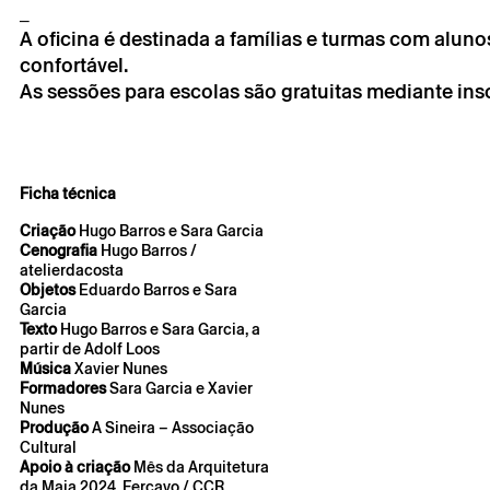
_
A oficina é destinada a famílias e turmas com aluno
* campos de preen
confortável.
* campos de preen
As sessões para escolas são gratuitas mediante ins
A reserva só é v
Ficha técnica
por correio eletr
Criação
Hugo Barros e Sara Garcia
Os seus dados p
seu consentime
Cenografia
Hugo Barros /
atelierdacosta
Ao submeter os 
Objetos
Eduardo Barros e Sara
de Privacidade.
Garcia
Texto
Hugo Barros e Sara Garcia, a
partir de Adolf Loos
Música
Xavier Nunes
Formadores
Sara Garcia e Xavier
Nunes
Produção
A Sineira – Associação
Cultural
Apoio à criação
Mês da Arquitetura
da Maia 2024, Fercayo / CCR