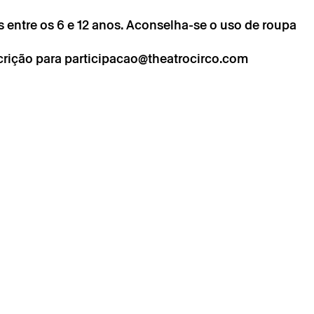
s entre os 6 e 12 anos. Aconselha-se o uso de roupa
chimento obrigatório.
chimento obrigatório.
crição para
participacao@theatrocirco.com
álida após confirmação da parte do Theatro Circo enviada
ónico.
essoais serão tratados pelo Theatro Circo com base no
nto.
seus dados, concorda com os termos definidos na Política