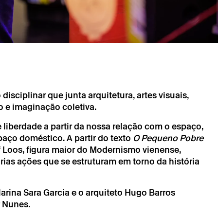
isciplinar que junta arquitetura, artes visuais,
 e imaginação coletiva.
→
setembro
Oficina
 liberdade a partir da nossa relação com o espaço,
aço doméstico. A partir do texto
O Pequeno Pobre
Perto do Sol
f Loos, figura maior do Modernismo vienense,
, Hugo Barros (atelierdacosta) e Xavier Nunes
rias ações que se estruturam em torno da história
larina Sara Garcia e o arquiteto Hugo Barros
r Nunes.