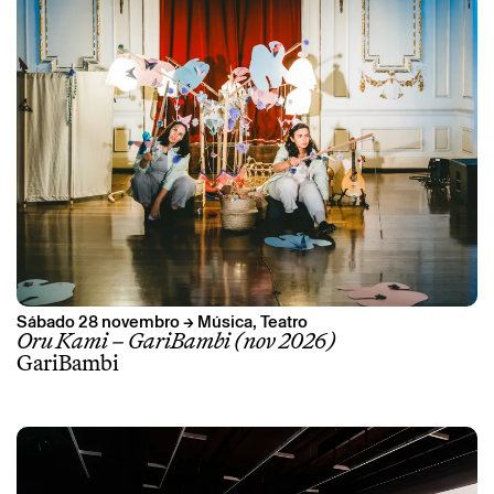
* campos de preenchimento obrigatório.
* campos de preenchimento obrigatório.
A reserva só é válida após confirmação da parte do Theatro
Circo enviada por correio eletrónico.
Os seus dados pessoais serão tratados pelo Theatro Circo
com base no seu consentimento.
Ao submeter os seus dados, concorda com os termos
definidos na Política de Privacidade.
Sábado 28 novembro → Música, Teatro
Oru Kami – GariBambi (nov 2026)
GariBambi