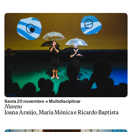
Sábado 26 setembro
→
Oficina
Voar Muito Perto do Sol
Sara Garcia, Hugo Barros (atelierdacosta) e
Xavier Nunes
Sexta 20 novembro → Multidisciplinar
Nuvens
Joana Araújo, Maria Mónica e Ricardo Baptista